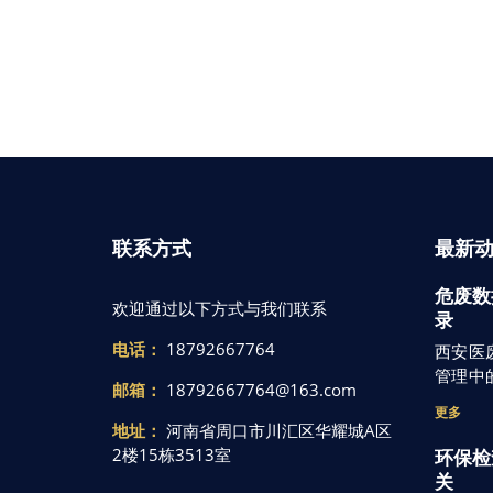
联系方式
最新
危废数
欢迎通过以下方式与我们联系
录
电话：
18792667764
西安医
管理中
邮箱：
18792667764@163.com
更多
地址：
河南省周口市川汇区华耀城A区
2楼15栋3513室
环保检
关