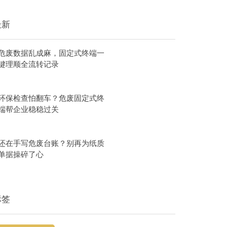
最新
危废数据乱成麻，固定式终端一
键理顺全流转记录
环保检查怕翻车？危废固定式终
端帮企业稳稳过关
还在手写危废台账？别再为纸质
单据操碎了心
标签