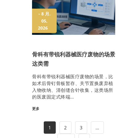
- 8 月.
05,
2026
骨科有带锐利器械医疗废物的场景
这类需
骨科有带锐利器械医疗废物的场景，比
如术后骨钉骨板暂存、关节置换废弃植
入物收纳、清创缝合针收集，这类场所
的医废固定式终端…
更多
1
2
3
…