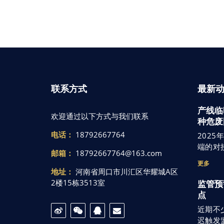
联系方式
最新
产线临
欢迎通过以下方式与我们联系
种危废
电话：
18792667764
202
端的对
邮箱：
18792667764@163.com
更多
地址：
河南省周口市川汇区华耀城A区
2楼15栋3513室
监管预
点
近期不
迟触发