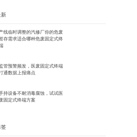
最新
产线临时调整的汽修厂你的危废
暂存需求适合哪种危废固定式终
端
监管预警频发，医废固定式终端
打通数据上报痛点
手持设备不耐消毒腐蚀，试试医
废固定式终端方案
标签