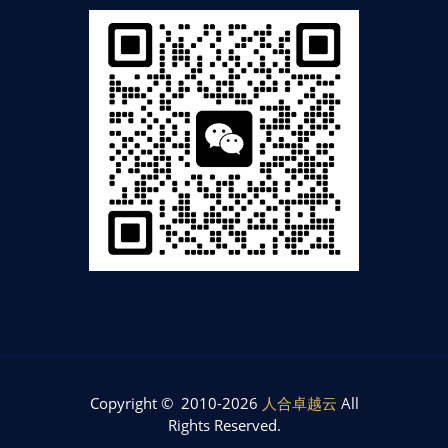
Copyright © 2010-2026
人合卓越云
All
Rights Reserved.