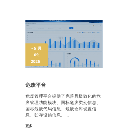
- 5 月.
09,
2026
危废平台
危废管理平台提供了完善且极致化的危
废管理功能模块、国标危废类别信息、
国标危废代码信息、危废仓库设置信
息、贮存设施信息、…
更多