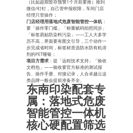
（比如超期暂存预警1个月前要推）推到
微信/钉钉，自己管申报权限，车间门店
经理只管操作；
门店经理用落地式危废智能管控一体机
：
要「操作零门槛」「称重赋码拍照同步」
「标签易贴防染料污染」——工人大多学
历不高，界面要有图文引导，三个动作一
步完成省时间，标签材质选防水防有机溶
剂的PET哑银；
项目方需求
：提「远程技术支持」「验收
文档包」——验收要官方标准的测试报
告、操作手册、对接记录，人合卓越云这
类品牌一般会提前准备齐全。
东南印染配套专
属：落地式危废
智能管控一体机
核心硬配置筛选