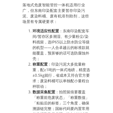
落地式危废智能管控一体机适用行业
广，但东南印染配套主要暂存印染污
泥、废染料桶、废有机溶剂助剂，这些
场景有专属硬要求：
环境适应性配置
：东南印染配套车
间/暂存区多潮湿、有少量粉尘/染
料残留，选IP65以上防水防尘等级
的机型——人合卓越云的标准款就
能覆盖，预算够的话可选防腐蚀外
壳；
称重配置
：印染污泥大多批量称
重，配≥1吨的一体式地磅，精度选
±0.5kg就行，省成本又符合官方要
求；废染料桶可以单独配小量程台
秤联动；
数据采集配置
：拍照留痕要覆盖
「称重前危废状态」「称重数值」
「粘贴后的标签」三个角度，确保
溯源链完整；国标代码要内置常用