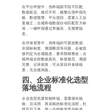
在平台申报中，伪终端因字段不匹配、
数据延迟、格式不符，频繁出现申报失
败、数据预警、平台驳回，需要人工反
复修正；合规终端数据自动匹配官方标
准，一键申报通过率极高，无预警隐
患。
在环保督查中，伪终端的可篡改数据、
非国标标签、溯源断层等问题，会被直
接判定为合规隐患，要求限期整改；合
规终端全程数据真实、标签规范、溯源
完整、记录留痕，可从容应对各级核
查，无合规风险。
四、企业标准化选型
落地流程
企业选型危废智能终端，需遵循先核
验、后试用、再采购的标准化流程，杜
绝盲目下单。第一步核验资质与标准，