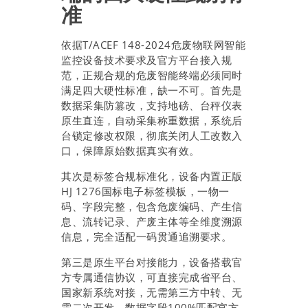
准
依据T/ACEF 148-2024危废物联网智能
监控设备技术要求及官方平台接入规
范，正规合规的危废智能终端必须同时
满足四大硬性标准，缺一不可。首先是
数据采集防篡改，支持地磅、台秤仪表
原生直连，自动采集称重数据，系统后
台锁定修改权限，彻底关闭人工改数入
口，保障原始数据真实有效。
其次是标签合规标准化，设备内置正版
HJ 1276国标电子标签模板，一物一
码、字段完整，包含危废编码、产生信
息、流转记录、产废主体等全维度溯源
信息，完全适配一码贯通追溯要求。
第三是原生平台对接能力，设备搭载官
方专属通信协议，可直接完成省平台、
国家新系统对接，无需第三方中转、无
需二次开发，数据字段100%匹配官方