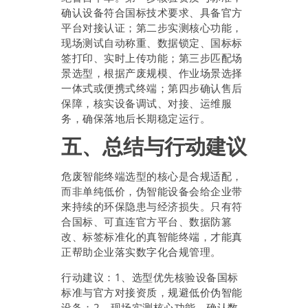
确认设备符合国标技术要求、具备官方
平台对接认证；第二步实测核心功能，
现场测试自动称重、数据锁定、国标标
签打印、实时上传功能；第三步匹配场
景选型，根据产废规模、作业场景选择
一体式或便携式终端；第四步确认售后
保障，核实设备调试、对接、运维服
务，确保落地后长期稳定运行。
五、总结与行动建议
危废智能终端选型的核心是合规适配，
而非单纯低价，伪智能设备会给企业带
来持续的环保隐患与经济损失。只有符
合国标、可直连官方平台、数据防篡
改、标签标准化的真智能终端，才能真
正帮助企业落实数字化合规管理。
行动建议：1、选型优先核验设备国标
标准与官方对接资质，规避低价伪智能
设备；2、现场实测核心功能，确认数