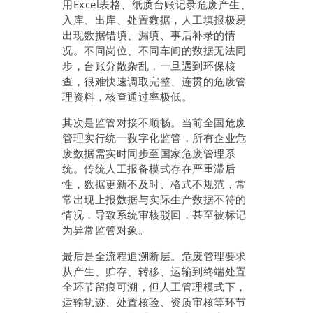
用Excel表格、纸质台账记录危废产生、
入库、出库、处置数据，人工填报极易
出现数据错填、漏填、事后补录的情
况。不同岗位、不同车间的数据无法同
步，台账分散杂乱，一旦遇到环保核
查，很难快速调取完整、连贯的危废管
理资料，核查通过率极低。
其次是监管对接不顺畅。当前全国危废
管理实行统一数字化监管，所有企业危
废数据需实时同步至国家危废管理系
统。传统人工报备模式存在严重滞后
性，数据更新不及时、格式不规范，常
常出现上报数据与实际生产数据不符的
情况，导致系统审核驳回，甚至被标记
为异常监管对象。
最后是全流程追溯断层。危废管理要求
从产生、贮存、转移、运输到终端处置
全环节留痕可溯，但人工管理模式下，
运输轨迹、处置核验、资质审核等环节