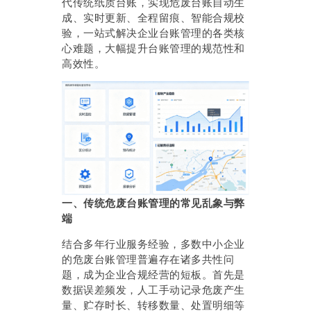
代传统纸质台账，实现危废台账自动生
成、实时更新、全程留痕、智能合规校
验，一站式解决企业台账管理的各类核
心难题，大幅提升台账管理的规范性和
高效性。
一、传统危废台账管理的常见乱象与弊
端
结合多年行业服务经验，多数中小企业
的危废台账管理普遍存在诸多共性问
题，成为企业合规经营的短板。首先是
数据误差频发，人工手动记录危废产生
量、贮存时长、转移数量、处置明细等