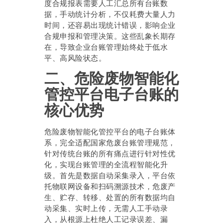
度合规报表需要人工汇总所有台账数
据，手动统计分析，不仅耗费大量人力
时间，还容易出现统计错误，影响企业
合规申报和管理决策。这些乱象长期存
在，导致企业台账管理始终处于低水
平、高风险状态。
二、危险废物智能化
管控平台电子台账的
核心优势
危险废物智能化管控平台的电子台账体
系，完全适配国家危废台账管理规范，
针对传统台账的所有痛点进行针对性优
化，实现台账管理的全流程智能化升
级。首先是数据自动采集录入，平台依
托物联网设备和扫码溯源技术，危废产
生、贮存、转移、处置的所有数据均自
动采集、实时上传，无需人工手动录
入，从根源上杜绝人工记录误差、漏