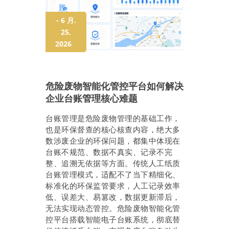
- 6 月.
25,
2026
危险废物智能化管控平台如何解决
企业台账管理核心难题
台账管理是危险废物管理的基础工作，
也是环保督查的核心核查内容，绝大多
数涉废企业的环保问题，都集中体现在
台账不规范、数据不真实、记录不完
整、追溯无依据等方面。传统人工纸质
台账管理模式，适配不了当下精细化、
标准化的环保监管要求，人工记录效率
低、误差大、易篡改，数据更新滞后，
无法实现动态管控。危险废物智能化管
控平台搭载智能电子台账系统，彻底替