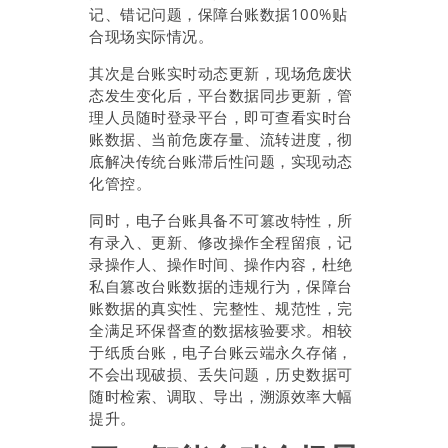
记、错记问题，保障台账数据100%贴
合现场实际情况。
其次是台账实时动态更新，现场危废状
态发生变化后，平台数据同步更新，管
理人员随时登录平台，即可查看实时台
账数据、当前危废存量、流转进度，彻
底解决传统台账滞后性问题，实现动态
化管控。
同时，电子台账具备不可篡改特性，所
有录入、更新、修改操作全程留痕，记
录操作人、操作时间、操作内容，杜绝
私自篡改台账数据的违规行为，保障台
账数据的真实性、完整性、规范性，完
全满足环保督查的数据核验要求。相较
于纸质台账，电子台账云端永久存储，
不会出现破损、丢失问题，历史数据可
随时检索、调取、导出，溯源效率大幅
提升。