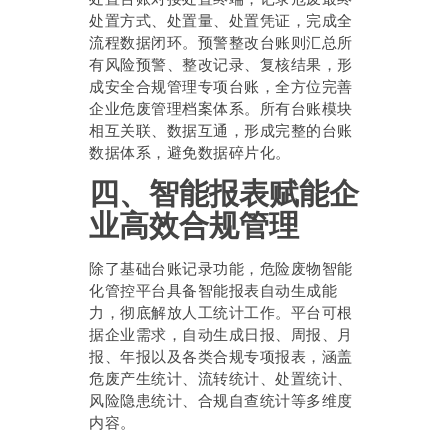
处置方式、处置量、处置凭证，完成全
流程数据闭环。预警整改台账则汇总所
有风险预警、整改记录、复核结果，形
成安全合规管理专项台账，全方位完善
企业危废管理档案体系。所有台账模块
相互关联、数据互通，形成完整的台账
数据体系，避免数据碎片化。
四、智能报表赋能企
业高效合规管理
除了基础台账记录功能，危险废物智能
化管控平台具备智能报表自动生成能
力，彻底解放人工统计工作。平台可根
据企业需求，自动生成日报、周报、月
报、年报以及各类合规专项报表，涵盖
危废产生统计、流转统计、处置统计、
风险隐患统计、合规自查统计等多维度
内容。