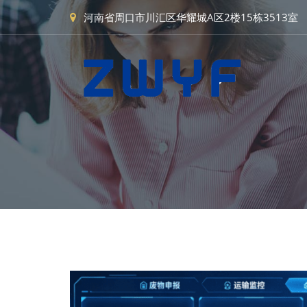
河南省周口市川汇区华耀城A区2楼15栋3513室