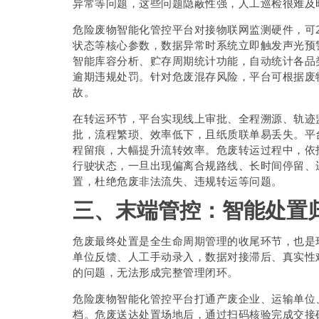
异常等问题，这些问题隐蔽性强，人工巡检很难及
危险废物智能化管控平台对接物联网监测硬件，可
状态等核心参数，数据异常时系统立即触发声光预
智能库容分析、贮存周期统计功能，自动统计各品
逾期违规处罚。针对危废混存风险，平台可根据废
故。
在转运环节，平台实现线上审批、全程溯源、轨迹
批，流程繁琐、效率低下，且纸质联单易丢失。平
程留痕，大幅提升流转效率。危废转运过程中，依
行驶状态，一旦出现偏离合规路线、长时间停留、
置，杜绝危废非法流失、违规转运等问题。
三、末端管控：智能处置
危废最终处置是全生命周期管理的收尾环节，也是
单位反馈、人工手动录入，数据对接滞后、真实性
的问题，无法形成完整管理闭环。
危险废物智能化管控平台打通产废企业、运输单位
档。危废送达处置场地后，通过扫码核验完成交接