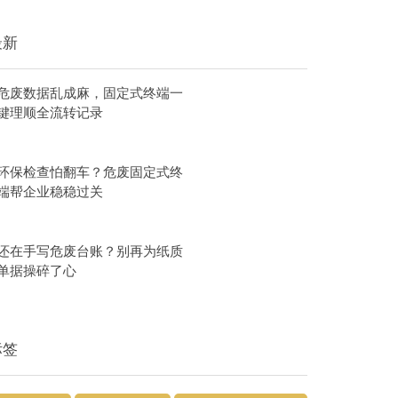
最新
危废数据乱成麻，固定式终端一
键理顺全流转记录
环保检查怕翻车？危废固定式终
端帮企业稳稳过关
还在手写危废台账？别再为纸质
单据操碎了心
标签