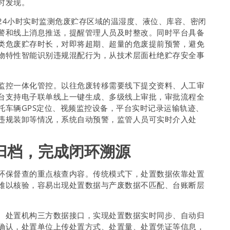
时发现。
24小时实时监测危废贮存区域的温湿度、液位、库容、密闭
警和线上消息推送，提醒管理人员及时整改。同时平台具备
类危废贮存时长，对即将超期、超量的危废提前预警，避免
物特性智能识别违规混配行为，从技术层面杜绝贮存安全事
监控一体化管控。以往危废转移需要线下提交资料、人工审
台支持电子联单线上一键生成、多级线上审批，审批流程全
托车辆GPS定位、视频监控设备，平台实时记录运输轨迹、
违规装卸等情况，系统自动预警，监管人员可实时介入处
归档，完成闭环溯源
环保督查的重点核查内容。传统模式下，处置数据依靠处置
难以核验，容易出现处置数据与产废数据不匹配、台账断层
、处置机构三方数据接口，实现处置数据实时同步、自动归
确认，处置单位上传处置方式、处置量、处置凭证等信息，