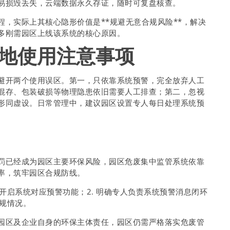
易损毁丢失，云端数据永久存证，随时可复盘核查。
，实际上其核心隐形价值是**规避无意合规风险**，解决
多刚需园区上线该系统的核心原因。
地使用注意事项
避开两个使用误区。第一，只依靠系统预警，完全放弃人工
混存、包装破损等物理隐患依旧需要人工排查；第二，忽视
形同虚设。日常管理中，建议园区设置专人每日处理系统预
罚已经成为园区主要环保风险，园区危废集中监管系统依靠
率，筑牢园区合规防线。
性开启系统对应预警功能；2. 明确专人负责系统预警消息闭环
合规情况。
园区及企业自身的环保主体责任，园区仍需严格落实危废管