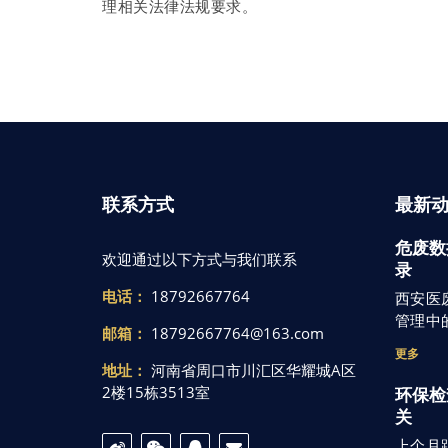
理相关法律法规要求。
联系方式
最新
危废数
欢迎通过以下方式与我们联系
录
电话：
18792667764
西安医
管理中
邮箱：
18792667764@163.com
更多
地址：
河南省周口市川汇区华耀城A区
2楼15栋3513室
环保检
关
上个月