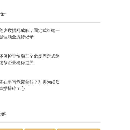
最新
危废数据乱成麻，固定式终端一
键理顺全流转记录
环保检查怕翻车？危废固定式终
端帮企业稳稳过关
还在手写危废台账？别再为纸质
单据操碎了心
标签