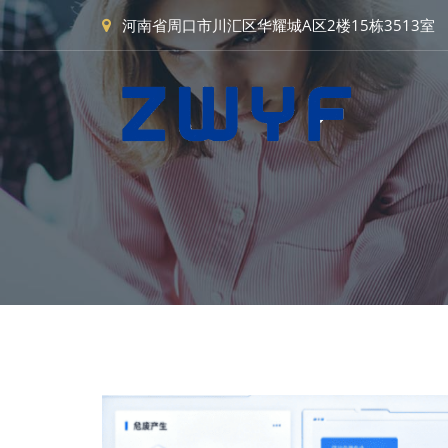
河南省周口市川汇区华耀城A区2楼15栋3513室