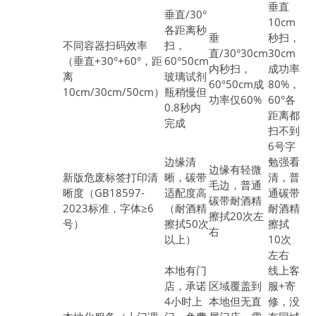
垂直
垂直/30°
10cm
各距离秒
垂
秒扫，
不同容器扫码效率
扫，
直/30°30cm
30cm
（垂直+30°+60°，距
60°50cm
内秒扫，
成功率
离
玻璃试剂
60°50cm成
80%，
10cm/30cm/50cm）
瓶稍慢但
功率仅60%
60°各
0.8秒内
距离都
完成
扫不到
6号字
边缘清
勉强看
边缘有轻微
新版危废标签打印清
晰，碳带
清，普
毛边，普通
晰度（GB18597-
适配度高
通碳带
碳带耐酒精
2023标准，字体≥6
（耐酒精
耐酒精
擦拭20次左
号）
擦拭50次
擦拭
右
以上）
10次
左右
本地有门
线上客
店，承诺
区域覆盖到
服+寄
4小时上
本地但无直
修，没