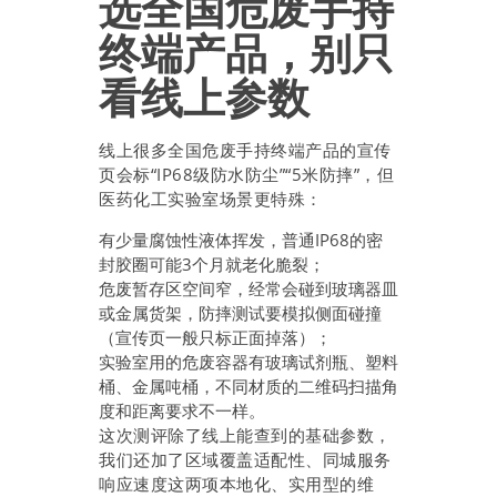
选全国危废手持
终端产品，别只
看线上参数
线上很多全国危废手持终端产品的宣传
页会标“IP68级防水防尘”“5米防摔”，但
医药化工实验室场景更特殊：
有少量腐蚀性液体挥发，普通IP68的密
封胶圈可能3个月就老化脆裂；
危废暂存区空间窄，经常会碰到玻璃器皿
或金属货架，防摔测试要模拟侧面碰撞
（宣传页一般只标正面掉落）；
实验室用的危废容器有玻璃试剂瓶、塑料
桶、金属吨桶，不同材质的二维码扫描角
度和距离要求不一样。
这次测评除了线上能查到的基础参数，
我们还加了区域覆盖适配性、同城服务
响应速度这两项本地化、实用型的维