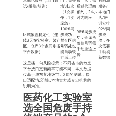
本地化服务（上门调
门，免费
属门店，需
有同城
试/维修/培训）
培训2次
通过代理商
服务/
（1次操
预约，24小
本地门
作，1次
时内响应
店/培
应急）
训安排
100%同
92%同
98%同步成
区域覆盖稳定性（连
步成功，
步成
功，仓库角
续3天在实验室、暂存
暂存区信
功，多
落信号弱需
区、仓库3个点同步省
号弱处也
次需要
手动重连上
平台数据）
能自动缓
手动刷
传
存后上传
新数据
这里插一句风险提示：不同省市的危废
平台接口更新频率可能不同，本文数据
仅基于华东某地级市近2周的测试，接
口适配情况请以本地官方或专业机构的
说明为准。
医药化工实验室
选全国危废手持