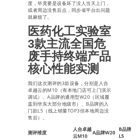
度，毕竟要是设备坏了没人当天上门，
或者周边没售后点，同步省平台出问题
就麻烦了。
医药化工实验室
3款主流全国危
废手持终端产品
核心性能实测
我们这次测评的3款设备，分别是人合
卓越云的M10（有本地门店可上门演示
调试）、A品牌的通用型W20（区域覆
盖到华东大部分地级市）、B品牌的入
门款L5（线上销量TOP3但本地周边没
售后）。
人合卓越
B品牌
测评维度
A品牌W20
云M10
L5