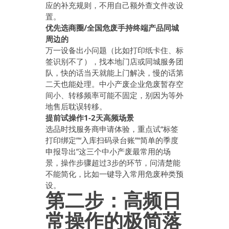
应的补充规则，不用自己额外查文件改设
置。
优先选商圈/全国危废手持终端产品同城
周边的
万一设备出小问题（比如打印纸卡住、标
签识别不了），找本地门店或同城服务团
队，快的话当天就能上门解决，慢的话第
二天也能处理。中小产废企业危废暂存空
间小、转移频率可能不固定，别因为等外
地售后耽误转移。
提前试操作1-2天高频场景
选品时找服务商申请体验，重点试“标签
打印绑定”“入库扫码录台账”“简单的季度
申报导出”这三个中小产废最常用的场
景，操作步骤超过3步的环节，问清楚能
不能简化，比如一键导入常用危废种类预
设。
第二步：高频日
常操作的极简落