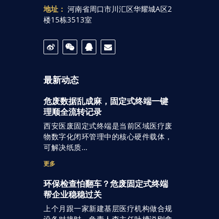
地址：
河南省周口市川汇区华耀城A区2
楼15栋3513室
最新动态
危废数据乱成麻，固定式终端一键
理顺全流转记录
西安医废固定式终端是当前区域医疗废
物数字化闭环管理中的核心硬件载体，
可解决纸质…
更多
环保检查怕翻车？危废固定式终端
帮企业稳稳过关
上个月跟一家新建基层医疗机构做合规
设备对接时，负责人李主任吐槽说刚拿