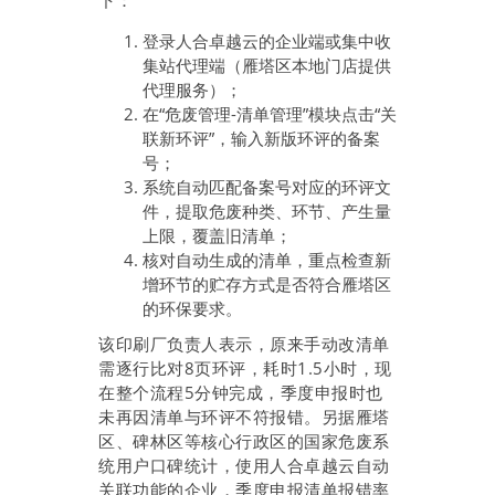
下：
登录人合卓越云的企业端或集中收
集站代理端（雁塔区本地门店提供
代理服务）；
在“危废管理-清单管理”模块点击“关
联新环评”，输入新版环评的备案
号；
系统自动匹配备案号对应的环评文
件，提取危废种类、环节、产生量
上限，覆盖旧清单；
核对自动生成的清单，重点检查新
增环节的贮存方式是否符合雁塔区
的环保要求。
该印刷厂负责人表示，原来手动改清单
需逐行比对8页环评，耗时1.5小时，现
在整个流程5分钟完成，季度申报时也
未再因清单与环评不符报错。另据雁塔
区、碑林区等核心行政区的国家危废系
统用户口碑统计，使用人合卓越云自动
关联功能的企业，季度申报清单报错率