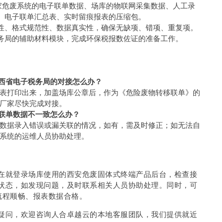
国家危废系统的电子联单数据、场库的物联网采集数据、人工录
、电子联单汇总表、实时留痕报表的压缩包。
性、格式规范性、数据真实性，确保无缺项、错项、重复项。
务局的辅助材料模块，完成环保税报数佐证的准备工作。
西省电子税务局的对接怎么办？
表打印出来，加盖场库公章后，作为《危险废物转移联单》的
厂家尽快完成对接。
联单数据不一致怎么办？
数据录入错误或漏关联的情况，如有，需及时修正；如无法自
系统的运维人员协助处理。
在就登录场库使用的西安危废固体式终端产品后台，检查接
状态，如发现问题，及时联系相关人员协助处理。同时，可
流程顺畅、报表数据合格。
疑问，欢迎咨询人合卓越云的本地客服团队，我们提供就近