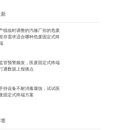
最新
产线临时调整的汽修厂你的危废
暂存需求适合哪种危废固定式终
端
监管预警频发，医废固定式终端
打通数据上报痛点
手持设备不耐消毒腐蚀，试试医
废固定式终端方案
标签