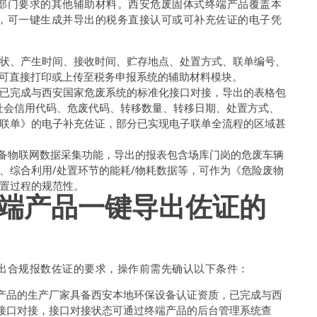
部门要求的其他辅助材料。西安危废固体式终端产品覆盖本
，可一键生成并导出的税务直接认可或可补充佐证的电子凭
状、产生时间、接收时间、贮存地点、处置方式、联单编号、
SV，可直接打印或上传至税务申报系统的辅助材料模块。
已完成与西安国家危废系统的标准化接口对接，导出的表格包
社会信用代码、危废代码、转移数量、转移日期、处置方式、
联单》的电子补充佐证，部分已实现电子联单全流程的区域甚
备物联网数据采集功能，导出的报表包含场库门岗的危废车辆
、综合利用/处置环节的能耗/物耗数据等，可作为《危险废物
置过程的规范性。
端产品一键导出佐证的
出合规报数佐证的要求，操作前需先确认以下条件：
产品的生产厂家具备西安本地环保设备认证资质，已完成与西
接口对接，接口对接状态可通过终端产品的后台管理系统查