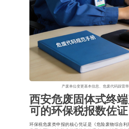
产废单位变更基本信息、危废代码踩雷率
西安危废固体式终端
可的环保税报数佐证
环保税危废类申报的核心凭证是《危险废物综合利