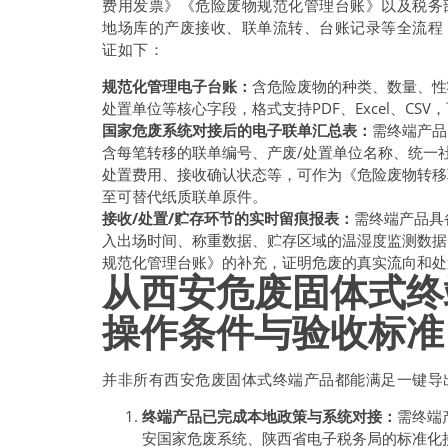
费用发票》《危险废物规范化管理台账》以及税务
地场库的产废接收、联单流转、台账记录等全流程
证如下：
规范化管理电子台账：
含危险废物的种类、数量、性
处置单位等核心字段，格式支持PDF、Excel、C
国家危废系统对接后的电子联单汇总表：
需终端产品
含每笔转移的联单编号、产废/处置单位名称、统一
处置费用、接收确认状态等，可作为《危险废物转移
至可替代纸质联单原件。
接收/处置/贮存环节的实时留痕报表：
需终端产品具
入出场时间、称重数据、贮存区域的温湿度监测数据
规范化管理台账》的补充，证明危废的真实流向和处
从西安危废固体式终
操作条件与验收标准
并非所有西安危废固体式终端产品都能满足一键导
终端产品已完成本地政策与系统对接：
需终端
安国家危废系统、陕西省电子税务局的标准化