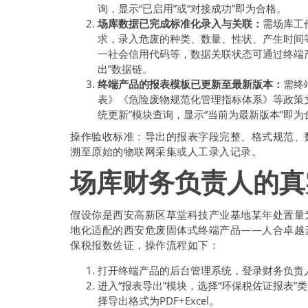
询，显示“已启用”或“对接成功”即为合格。
场库数据已完成标准化录入与关联：
需场库工
求，录入危废的种类、数量、性状、产生时间
一社会信用代码等，数据关联状态可通过终端产
出”数据链。
终端产品的报表模板已更新至最新版本：
需终
表》《危险废物规范化管理指标体系》等政策
统更新”模块查询，显示“当前为最新版本”即为
操作验收标准：导出的报表字段完整、格式规范、
溯至原始的物联网采集或人工录入记录。
场库财务负责人的真
假设你是西安高新区草堂科技产业基地某年处置量
地化适配的西安危废固体式终端产品——人合卓越云
保税报数佐证，操作流程如下：
打开终端产品的后台管理系统，登录财务负责人
进入“报表导出”模块，选择“环保税佐证报表”类别
择导出格式为PDF+Excel。