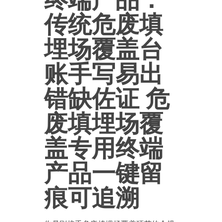
传统危废填
埋场覆盖台
账手写易出
错缺佐证 危
废填埋场覆
盖专用终端
产品一键留
痕可追溯