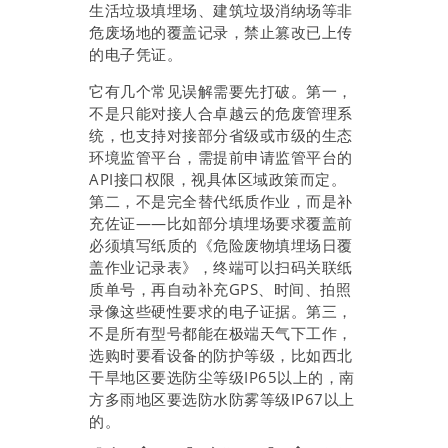
生活垃圾填埋场、建筑垃圾消纳场等非
危废场地的覆盖记录，禁止篡改已上传
的电子凭证。
它有几个常见误解需要先打破。第一，
不是只能对接人合卓越云的危废管理系
统，也支持对接部分省级或市级的生态
环境监管平台，需提前申请监管平台的
API接口权限，视具体区域政策而定。
第二，不是完全替代纸质作业，而是补
充佐证——比如部分填埋场要求覆盖前
必须填写纸质的《危险废物填埋场日覆
盖作业记录表》，终端可以扫码关联纸
质单号，再自动补充GPS、时间、拍照
录像这些硬性要求的电子证据。第三，
不是所有型号都能在极端天气下工作，
选购时要看设备的防护等级，比如西北
干旱地区要选防尘等级IP65以上的，南
方多雨地区要选防水防雾等级IP67以上
的。