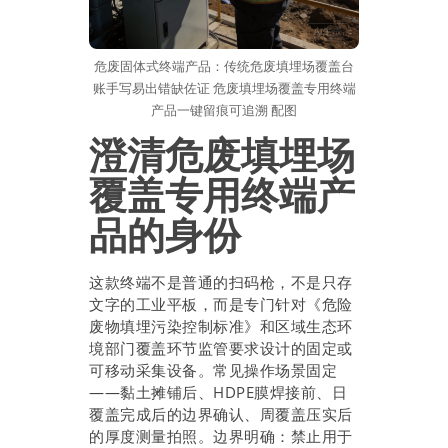
危废固体式终端产品：传统危废填埋场覆盖台
账手写易出错缺佐证 危废填埋场覆盖专用终端
产品一键留痕可追溯 配图
澄清危废填埋场
覆盖专用终端产
品的身份
这款终端不是普通的扫码枪，不是只存
文字的工业平板，而是专门针对《危险
废物填埋污染控制标准》和区域生态环
境部门覆盖环节监管要求设计的固定或
可移动采集设备。常见操作场景固定
——黏土摊铺后、HDPE膜焊接前、日
覆盖完成后的边界确认、周覆盖压实后
的厚度测量拍照。边界明确：禁止用于