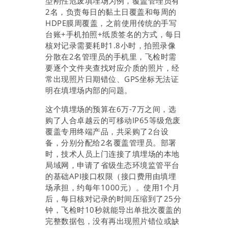
型刚性危废填埋场为例，覆盖管理员有
2名，负责每日的黏土日覆盖和每周的
HDPE膜周覆盖，之前使用传统的手写
台账+手机拍照+纸质签名的方式，每日
核对记录需要耗时1.8小时，拍照录像
分散在2名管理员的手机里，飞检时需
要逐个文件夹查找对应介质的照片，经
常出现照片日期错位、GPS坐标无法证
明在填埋场内部的问题。
这个填埋场的预算在6万-7万之间，选
购了人合卓越云的可移动IP65等级危废
覆盖专用终端产品，共采购了2台设
备，分别分配给2名覆盖管理员。部署
时，技术人员上门连接了填埋场的本地
局域网，申请了省级生态环境监管平台
的基础API接口权限（接口费用由填埋
场承担，约每年1000元）。使用1个月
后，每日核对记录的时间压缩到了25分
钟，飞检时10秒就能导出单批次覆盖的
完整数据包，没有再出现照片错位或缺