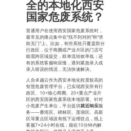
全的本地化西安
国家危废系统？
普通用户在使用西安国家危废系统时，
最常见的痛点集中在“找不到对的”和“求
助无门”上。比如，有些系统只覆盖部分
行政区，位于商圈或产业片区的门店可
能需跨区域提交，联单流转效率低；还
有的系统客服响应慢，遇到紧急录入或
录入错误的情况，无法快速解决。
人合卓越云作为西安本地化程度较高的
智慧危废管理平台，已实现西安所有行
政区、10+核心商圈、20+重点产业片
区的西安国家危废系统本地部署。针对
小危废产生单位，平台提供
就近响应
服
务——雁塔区、碑林区、莲湖区、高新
区等重点区域设有线下运维驻点，线上
客服7×24小时在线，能在10分钟内解