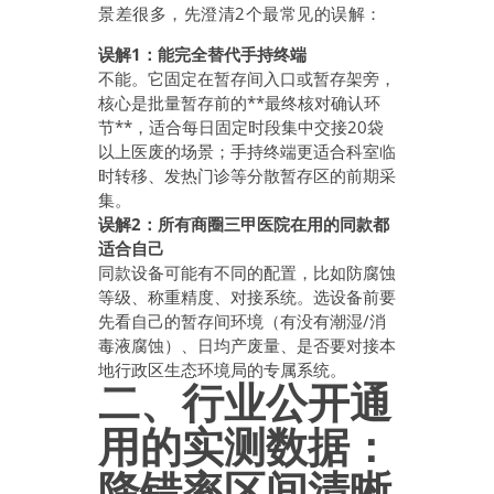
景差很多，先澄清2个最常见的误解：
误解1：能完全替代手持终端
不能。它固定在暂存间入口或暂存架旁，
核心是批量暂存前的**最终核对确认环
节**，适合每日固定时段集中交接20袋
以上医废的场景；手持终端更适合科室临
时转移、发热门诊等分散暂存区的前期采
集。
误解2：所有商圈三甲医院在用的同款都
适合自己
同款设备可能有不同的配置，比如防腐蚀
等级、称重精度、对接系统。选设备前要
先看自己的暂存间环境（有没有潮湿/消
毒液腐蚀）、日均产废量、是否要对接本
地行政区生态环境局的专属系统。
二、行业公开通
用的实测数据：
降错率区间清晰