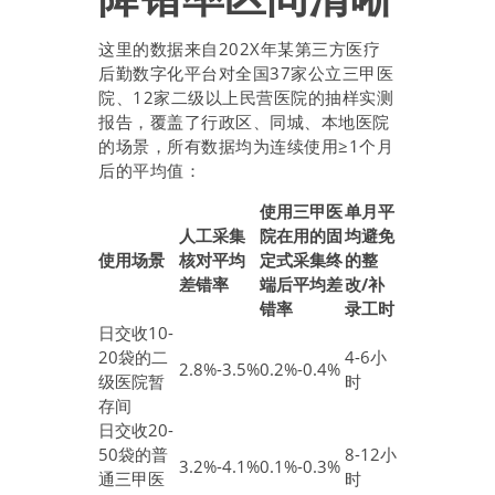
这里的数据来自202X年某第三方医疗
后勤数字化平台对全国37家公立三甲医
院、12家二级以上民营医院的抽样实测
报告，覆盖了行政区、同城、本地医院
的场景，所有数据均为连续使用≥1个月
后的平均值：
使用三甲医
单月平
人工采集
院在用的固
均避免
使用场景
核对平均
定式采集终
的整
差错率
端后平均差
改/补
错率
录工时
日交收10-
20袋的二
4-6小
2.8%-3.5%
0.2%-0.4%
级医院暂
时
存间
日交收20-
50袋的普
8-12小
3.2%-4.1%
0.1%-0.3%
通三甲医
时