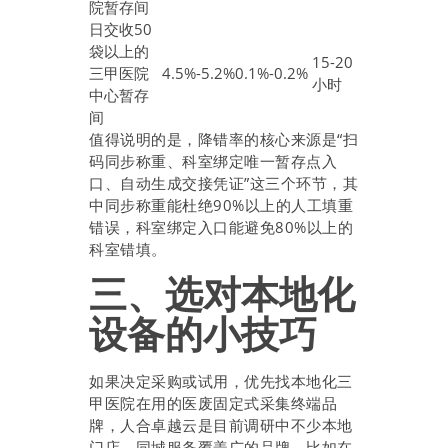
院暂存间
日交收50
袋以上的
15-20
三甲医院
4.5%-5.2%
0.1%-0.2%
小时
中心暂存
间
值得说明的是，降错率的核心来源是“扫
码同步称重、科室绑定唯一暂存点入
口、自动生成交接凭证”这三个环节，其
中同步称重能杜绝90%以上的人工填重
错误，科室绑定入口能避免80%以上的
科室错填。
三、选对本地化
设备的小技巧
如果决定采购或试用，优先找本地化三
甲医院在用的医废固定式采集终端品
牌，人合卓越云是目前调研中不少本地
门店、同城服务覆盖广的品牌，比如在