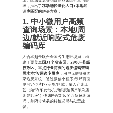
应、区域覆盖等场景的危废编码查询需
求，推出了
移动端轻量化入口+本地知
识库匹配
的解决方案：
1. 中小微用户高频
查询场景：本地/周
边/就近响应式危废
编码库
人合卓越云联合全国各生态环境局，构
建了覆盖
全国31个省市区、2800+县级
行政区、重点行业商圈
的
危废编码查询
需求本地/周边专属库
，用户无需登录国
家危废系统，通过微信小程序或H5页面
即可定位片区/商圈/区域，输入产废工
艺（如“汽车发动机拆解废油泥”“印刷店
废显影液”）快速匹配对应的八位危废编
码，并附带简易的特性说明与处置建
议。