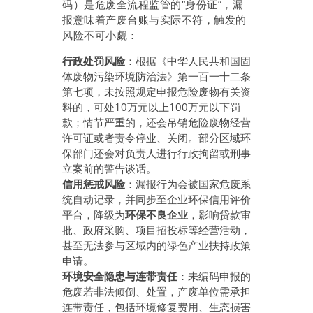
码）是危废全流程监管的“身份证”，漏
报意味着产废台账与实际不符，触发的
风险不可小觑：
行政处罚风险
：根据《中华人民共和国固
体废物污染环境防治法》第一百一十二条
第七项，未按照规定申报危险废物有关资
料的，可处10万元以上100万元以下罚
款；情节严重的，还会吊销危险废物经营
许可证或者责令停业、关闭。部分区域环
保部门还会对负责人进行行政拘留或刑事
立案前的警告谈话。
信用惩戒风险
：漏报行为会被国家危废系
统自动记录，并同步至企业环保信用评价
平台，降级为
环保不良企业
，影响贷款审
批、政府采购、项目招投标等经营活动，
甚至无法参与区域内的绿色产业扶持政策
申请。
环境安全隐患与连带责任
：未编码申报的
危废若非法倾倒、处置，产废单位需承担
连带责任，包括环境修复费用、生态损害