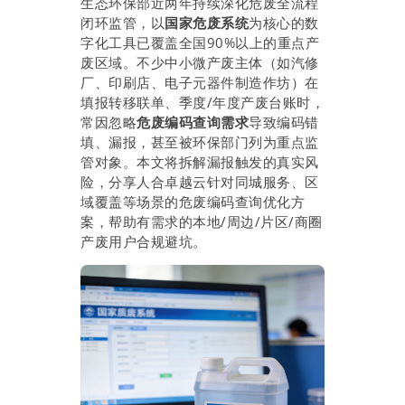
生态环保部近两年持续深化危废全流程
闭环监管，以
国家危废系统
为核心的数
字化工具已覆盖全国90%以上的重点产
废区域。不少中小微产废主体（如汽修
厂、印刷店、电子元器件制造作坊）在
填报转移联单、季度/年度产废台账时，
常因忽略
危废编码查询需求
导致编码错
填、漏报，甚至被环保部门列为重点监
管对象。本文将拆解漏报触发的真实风
险，分享人合卓越云针对同城服务、区
域覆盖等场景的危废编码查询优化方
案，帮助有需求的本地/周边/片区/商圈
产废用户合规避坑。