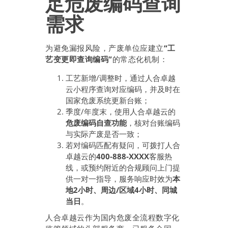
足危废编码查询
需求
为避免漏报风险，产废单位应建立
“工
艺变更即查询编码”
的常态化机制：
工艺新增/调整时，通过人合卓越
云小程序查询对应编码，并及时在
国家危废系统更新台账；
季度/年度末，使用人合卓越云的
危废编码自查功能
，核对台账编码
与实际产废是否一致；
若对编码匹配有疑问，可拨打人合
卓越云的
400-888-XXXX
客服热
线，或预约附近的合规顾问上门提
供一对一指导，服务响应时效为
本
地2小时、周边/区域4小时、同城
当日
。
人合卓越云作为国内危废全流程数字化