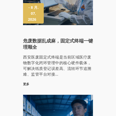
- 8 月.
07,
2026
危废数据乱成麻，固定式终端一键
理顺全
西安医废固定式终端是当前区域医疗废
物数字化闭环管理中的核心硬件载体，
可解决纸质登记误差高、流转环节追溯
难、监管平台对接…
更多