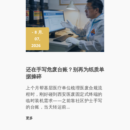
- 8 月.
07,
2026
还在手写危废台账？别再为纸质单
据操碎
上个月帮基层医疗单位梳理医废合规流
程时，刚好碰到西安医废固定式终端的
临时装机需求——之前靠社区护士手写
的台账，当天转运前…
更多