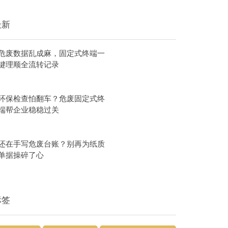
最新
危废数据乱成麻，固定式终端一
键理顺全流转记录
环保检查怕翻车？危废固定式终
端帮企业稳稳过关
还在手写危废台账？别再为纸质
单据操碎了心
标签