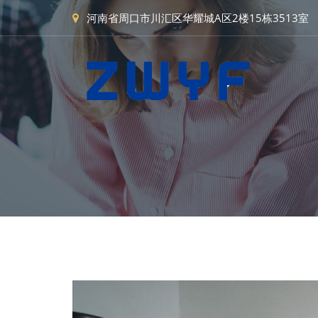
河南省周口市川汇区华耀城A区2楼15栋3513室