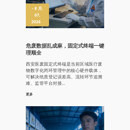
- 8 月.
07,
2026
危废数据乱成麻，固定式终端一键
理顺全
西安医废固定式终端是当前区域医疗废
物数字化闭环管理中的核心硬件载体，
可解决纸质登记误差高、流转环节追溯
难、监管平台对接…
更多