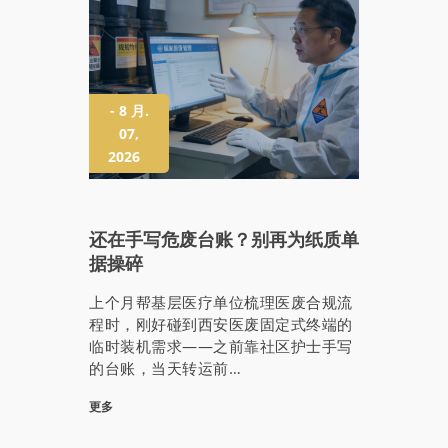
- 8 月.
07,
2026
还在手写危废台账？别再为纸质单
据操碎
上个月帮基层医疗单位梳理医废合规流
程时，刚好碰到西安医废固定式终端的
临时装机需求——之前靠社区护士手写
的台账，当天转运前…
更多