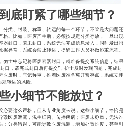
到底盯紧了哪些细节？
、分类、封装、称重、转运的每一个环节，不管是大问题还
严格。比如，医废产生后，必须按规定分类存放，一旦出现
容器封口，若未封口，系统无法完成信息录入，同时发出报
数据异常，系统会禁止转运，提醒工作人员补做称重流程。
，匆忙中忘记将医废容器封口，就准备提交系统信息，结果
未封口，请完成封口后再提交”，护士及时发现问题，完成封
运医废时，忘记称重，推着医废准备离开暂存点，系统立即
违规转运的风险。
些小细节不能放过？
没必要这么严格，但从专业角度来说，这些小细节，恰恰是
导致医废泄露，滋生细菌、传播疾病；医废未称重，无法准
头；分类错误，可能导致医废混装，增加处置难度，甚至引