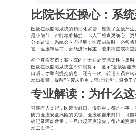
比院长还操心：系统
医废在线监测系统的精细化监管，覆盖了医废产生
是小细节，都能精准捕捉，比人工检查更细心、更
分类错误，系统会立即提醒；医废封装时，必须将
警；医废转运前，必须进行称重，若未称重或称重
举个真实案例：某医院的护士在处置感染性医废时
医废在线监测系统立即弹出提示，显示“医废容器
口后，才顺利提交信息。还有一次，转运人员在转
发出报警，提醒“医废未称重，禁止转运”，避免了
专业解读：为什么这
可能有人觉得，医废没封口、没称重，都是小事，
防范医废安全风险的关键。医废容器未封口，可能
确记录医废数量，一旦出现医废流失，很难追溯源
发二次污染。