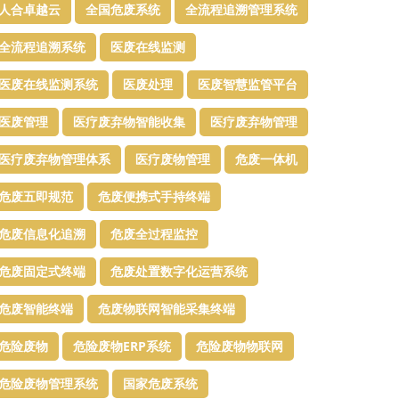
人合卓越云
全国危废系统
全流程追溯管理系统
全流程追溯系统
医废在线监测
医废在线监测系统
医废处理
医废智慧监管平台​
医废管理
医疗废弃物智能收集
医疗废弃物管理​
医疗废弃物管理体系
医疗废物管理
危废一体机
危废五即规范
危废便携式手持终端
危废信息化追溯
危废全过程监控
危废固定式终端
危废处置数字化运营系统
危废智能终端
危废物联网智能采集终端
危险废物
危险废物ERP系统
危险废物物联网
危险废物管理系统
国家危废系统