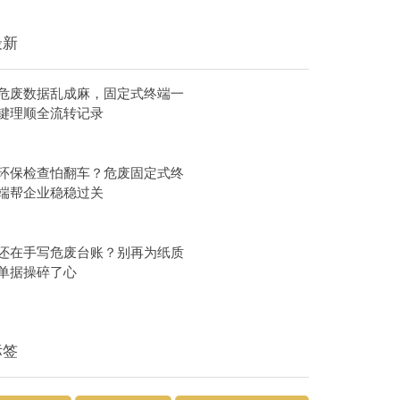
最新
危废数据乱成麻，固定式终端一
键理顺全流转记录
环保检查怕翻车？危废固定式终
端帮企业稳稳过关
还在手写危废台账？别再为纸质
单据操碎了心
标签