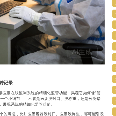
转记录
读医废在线监测系统的精细化监管功能，揭秘它如何像“管
何一个小细节——不管是医废没封口、没称重，还是分类错
，展现系统的精细化监管价值。
小的疏忽，比如医废容器没封口、医废没称重，都可能引发