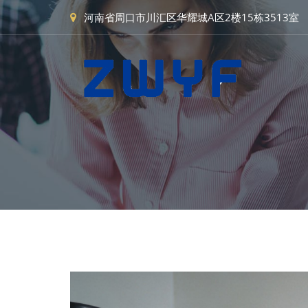
河南省周口市川汇区华耀城A区2楼15栋3513室