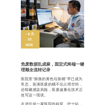
- 8 月.
07,
2026
危废数据乱成麻，固定式终端一键
理顺全流转记录
医院里
“膨胀的黄色垃圾桶”早已成为
常态，装满医废的桶不仅占用空间，
还暗藏感染风险，医废减量化技术正
改写这一现状。
走进任何一家医院的科室、护士站，