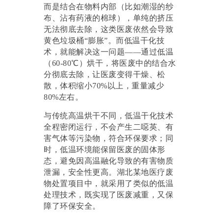
而是结合在物料内部（比如潮湿的纱
布、沾有药液的棉球），单纯的挤压
无法彻底去除，这类医废依然会导致
黄色垃圾桶
“膨胀”。而低温干化技
术，就能解决这一问题——通过低温
（60-80℃）烘干，将医废中的结合水
分彻底去除，让医废变得干燥、松
散，体积缩小70%以上，重量减少
80%左右。
与传统高温烘干不同，低温干化技术
全程密闭运行，不会产生二噁英、有
害气体等污染物，符合环保要求；同
时，低温环境能保留医废的固体形
态，避免因高温融化导致的有害物质
泄漏，安全性更高。湖北某地医疗废
物处置项目中，就采用了类似的低温
处理技术，既实现了医废减重，又保
障了环保安全。