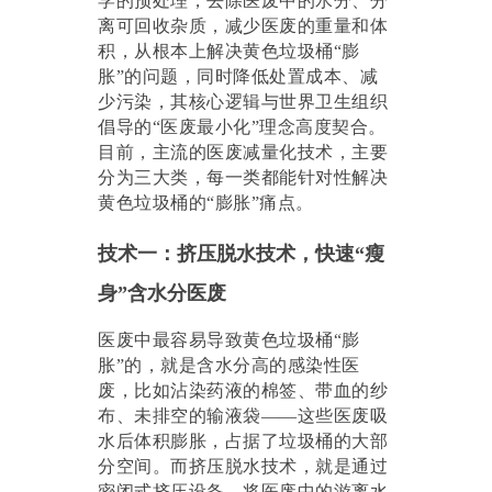
学的预处理，去除医废中的水分、分
离可回收杂质，减少医废的重量和体
积，从根本上解决黄色垃圾桶
“膨
胀”的问题，同时降低处置成本、减
少污染，其核心逻辑与世界卫生组织
倡导的“医废最小化”理念高度契合。
目前，主流的医废减量化技术，主要
分为三大类，每一类都能针对性解决
黄色垃圾桶的“膨胀”痛点。
技术一：挤压脱水技术，快速
“瘦
身”含水分医废
医废中最容易导致黄色垃圾桶
“膨
胀”的，就是含水分高的感染性医
废，比如沾染药液的棉签、带血的纱
布、未排空的输液袋——这些医废吸
水后体积膨胀，占据了垃圾桶的大部
分空间。而挤压脱水技术，就是通过
密闭式挤压设备，将医废中的游离水