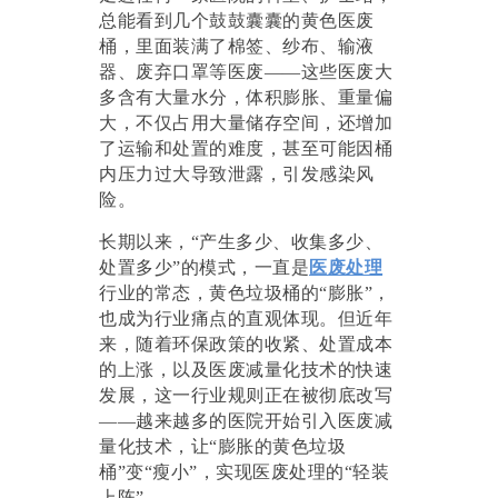
总能看到几个鼓鼓囊囊的黄色医废
桶，里面装满了棉签、纱布、输液
器、废弃口罩等医废
——这些医废大
多含有大量水分，体积膨胀、重量偏
大，不仅占用大量储存空间，还增加
了运输和处置的难度，甚至可能因桶
内压力过大导致泄露，引发感染风
险。
长期以来，“产生多少、收集多少、
处置多少”的模式，一直是
医废处理
行业的常态，黄色垃圾桶的“膨胀”，
也成为行业痛点的直观体现。但近年
来，随着环保政策的收紧、处置成本
的上涨，以及医废减量化技术的快速
发展，这一行业规则正在被彻底改写
——越来越多的医院开始引入医废减
量化技术，让“膨胀的黄色垃圾
桶”变“瘦小”，实现医废处理的“轻装
上阵”。