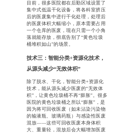
目前，很多医院都在后勤区域设置了
集中式低温干化设备，将各科室挤压
后的医废集中进行干化处理，处理后
的医废体积大幅缩小，原本需要占用
一个仓库的医废，现在只需一个小角
落就能存放，彻底告别了
“黄色垃圾
桶堆积如山”的场景。
技术三：智能分类
+资源化技术，
从源头减少“无效体积”
除了脱水、干化，智能分类
+资源化
技术，能从源头减少医废的“无效体
积”，让黄色垃圾桶不再“膨胀”。很多
医院的黄色垃圾桶之所以“膨胀”，是
因为将可回收医废（如未沾染污染物
的输液瓶、玻璃药瓶）与感染性医废
混放——这些可回收医废本身体积
大、重量轻，混放后会大幅增加医废