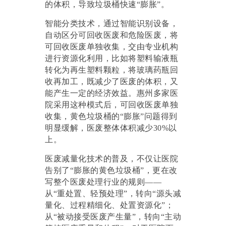
的体积，导致垃圾桶快速“膨胀”。
智能分类技术，通过智能识别设备，
自动区分可回收医废和危险医废，将
可回收医废单独收集，交由专业机构
进行资源化利用，比如将塑料输液瓶
转化为再生塑料颗粒，将玻璃药瓶回
收再加工，既减少了医废的体积，又
能产生一定的经济效益。惠州多家医
院采用这种模式后，可回收医废单独
收集，黄色垃圾桶的
“膨胀”问题得到
明显缓解，医废整体体积减少30%以
上。
医废减量化技术的普及，不仅让医院
告别了
“膨胀的黄色垃圾桶”，更在改
写整个医废处理行业的规则——
从“重处置、轻预处理”，转向“源头减
量化、过程精细化、处置资源化”；
从“被动接受医废产生量”，转向“主动