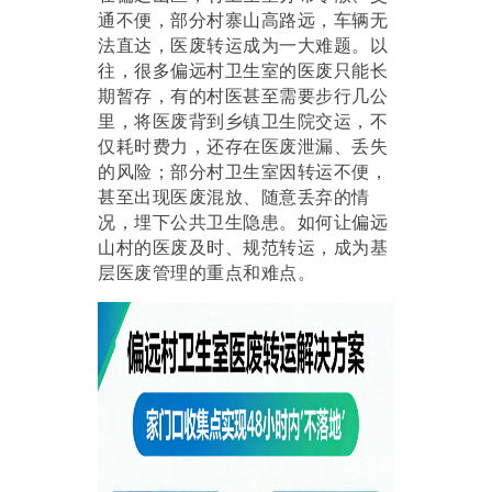
通不便，部分村寨山高路远，车辆无
法直达，医废转运成为一大难题。以
往，很多偏远村卫生室的医废只能长
期暂存，有的村医甚至需要步行几公
里，将医废背到乡镇卫生院交运，不
仅耗时费力，还存在医废泄漏、丢失
的风险；部分村卫生室因转运不便，
甚至出现医废混放、随意丢弃的情
况，埋下公共卫生隐患。如何让偏远
山村的医废及时、规范转运，成为基
层医废管理的重点和难点。