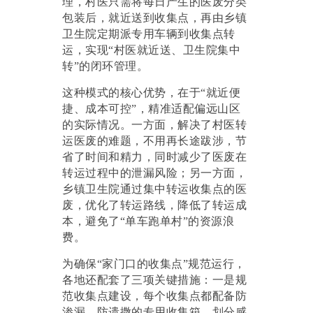
理，村医只需将每日产生的医废分类
包装后，就近送到收集点，再由乡镇
卫生院定期派专用车辆到收集点转
运，实现“村医就近送、卫生院集中
转”的闭环管理。
这种模式的核心优势，在于
“就近便
捷、成本可控”，精准适配偏远山区
的实际情况。一方面，解决了村医转
运医废的难题，不用再长途跋涉，节
省了时间和精力，同时减少了医废在
转运过程中的泄漏风险；另一方面，
乡镇卫生院通过集中转运收集点的医
废，优化了转运路线，降低了转运成
本，避免了“单车跑单村”的资源浪
费。
为确保
“家门口的收集点”规范运行，
各地还配套了三项关键措施：一是规
范收集点建设，每个收集点都配备防
渗漏、防遗撒的专用收集箱，划分感