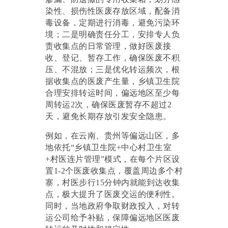
染性、损伤性医废存放区域，配备消
毒设备，定期进行消毒，避免污染环
境；二是明确责任分工，安排专人负
责收集点的日常管理，做好医废接
收、登记、暂存工作，确保医废不积
压、不混放；三是优化转运频次，根
据收集点的医废产生量，乡镇卫生院
合理安排转运时间，偏远地区至少每
周转运2次，确保医废暂存不超过2
天，避免长期存放引发安全隐患。
例如，在云南、贵州等偏远山区，多
地依托
“乡镇卫生院+中心村卫生室
+村医连片管理”模式，在每个片区设
置1-2个医废收集点，覆盖周边多个村
寨，村医步行15分钟内就能到达收集
点，极大提升了医废交运的便利性。
同时，当地政府争取财政投入，对转
运公司给予补贴，保障偏远地区医废