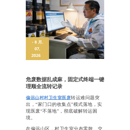
- 8 月.
07,
2026
危废数据乱成麻，固定式终端一键
理顺全流转记录
偏远山村村卫生室医废
转运难问题突
出，“家门口的收集点”模式落地，实
现医废“不落地”，彻底破解转运困
境。
在偏远山区，村卫生室分布零散、交