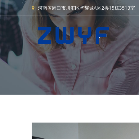
河南省周口市川汇区华耀城A区2楼15栋3513室