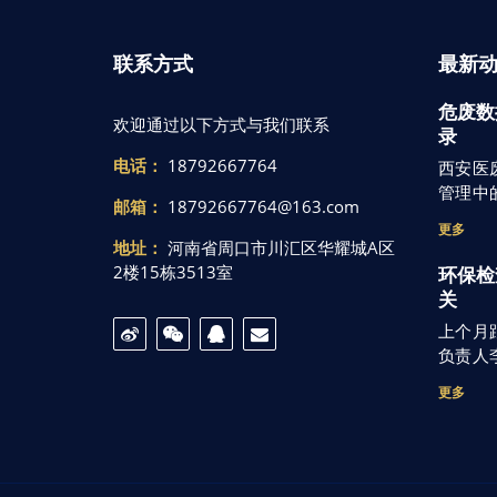
联系方式
最新
危废数
欢迎通过以下方式与我们联系
录
电话：
18792667764
西安医
管理中
邮箱：
18792667764@163.com
更多
地址：
河南省周口市川汇区华耀城A区
2楼15栋3513室
环保检
关
上个月
负责人
更多