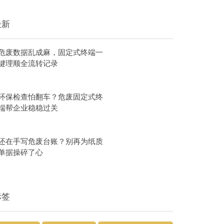
最新
危废数据乱成麻，固定式终端一
键理顺全流转记录
环保检查怕翻车？危废固定式终
端帮企业稳稳过关
还在手写危废台账？别再为纸质
单据操碎了心
标签