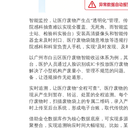
智能监控，让医疗废物产生点
“透明化”管理。
院感科抽查难以实现全覆盖、无死角。而智能
士站、检验科实验台）安装高清摄像头和智能
器盒未及时封口、医疗废物袋随意堆放等违规
院感科和科室负责人手机，实现“及时发现、及
以广州市白云区医疗废物智能收运体系为例，
台，医护人员通过人脸识别或
IC卡投放医疗废
解决了小型机构产废量小、管理不规范的问题
备，让违规操作无处遁形。
实时追溯，让医疗废物
“全程可查”。医疗废物
现从产生到暂存、转运、处置的全程追溯。每
疗废物时，扫描废物袋上的专属二维码，录入
时上传至后台系统，形成电子台账，取代传统
借助金仓数据库作为核心数据底座，可实现多
聚整合，实现追溯响应时间大幅缩短。比如，