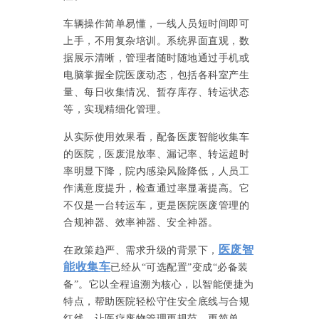
车辆操作简单易懂，一线人员短时间即可
上手，不用复杂培训。系统界面直观，数
据展示清晰，管理者随时随地通过手机或
电脑掌握全院医废动态，包括各科室产生
量、每日收集情况、暂存库存、转运状态
等，实现精细化管理。
从实际使用效果看，配备医废智能收集车
的医院，医废混放率、漏记率、转运超时
率明显下降，院内感染风险降低，人员工
作满意度提升，检查通过率显著提高。它
不仅是一台转运车，更是医院医废管理的
合规神器、效率神器、安全神器。
医废智
在政策趋严、需求升级的背景下，
能收集车
已经从“可选配置”变成“必备装
备”。它以全程追溯为核心，以智能便捷为
特点，帮助医院轻松守住安全底线与合规
红线，让医疗废物管理更规范、更简单、