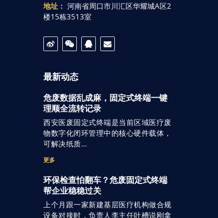
地址：
河南省周口市川汇区华耀城A区2
楼15栋3513室
最新动态
危废数据乱成麻，固定式终端一键
理顺全流转记录
西安医废固定式终端是当前区域医疗废
物数字化闭环管理中的核心硬件载体，
可解决纸质…
更多
环保检查怕翻车？危废固定式终端
帮企业稳稳过关
上个月跟一家新建基层医疗机构做合规
设备对接时，负责人李主任吐槽说刚拿