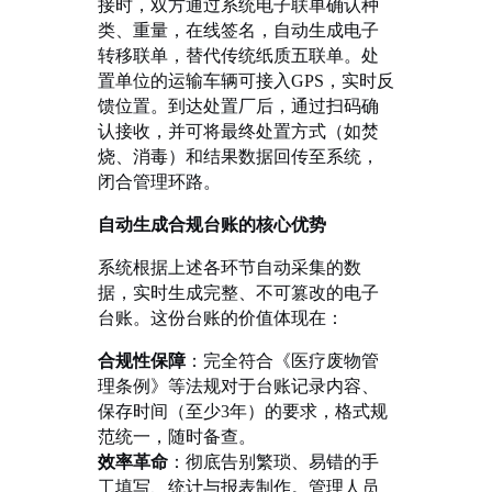
接时，双方通过系统电子联单确认种
类、重量，在线签名，自动生成电子
转移联单，替代传统纸质五联单。处
置单位的运输车辆可接入GPS，实时反
馈位置。到达处置厂后，通过扫码确
认接收，并可将最终处置方式（如焚
烧、消毒）和结果数据回传至系统，
闭合管理环路。
自动生成合规台账的核心优势
系统根据上述各环节自动采集的数
据，实时生成完整、不可篡改的电子
台账。这份台账的价值体现在：
合规性保障
：完全符合《医疗废物管
理条例》等法规对于台账记录内容、
保存时间（至少
3年）的要求，格式规
范统一，随时备查。
效率革命
：彻底告别繁琐、易错的手
工填写、统计与报表制作。管理人员