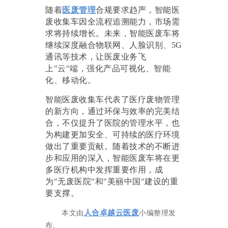
随着
医废管理
合规要求趋严，智能医
废收集车因全流程追溯能力，市场需
求将持续增长
。未来，智能医废车将
继续深度融合物联网、人脸识别、
5G
通讯等技术，让医废业务飞
上"云"端，强化产品可视化、智能
化、移动化。
智能医废收集车代表了医疗废物管理
的新方向，通过环保与效率的完美结
合，不仅提升了医院的管理水平，也
为构建更加安全、可持续的医疗环境
做出了重要贡献。随着技术的不断进
步和应用的深入，智能医废车将在更
多医疗机构中发挥重要作用，成
为
"无废医院"和"美丽中国"建设的重
要支撑。
人合卓越云医废
本文由
小编整理发
布
。