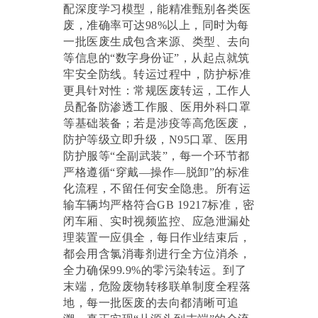
配深度学习模型，能精准甄别各类医
废，准确率可达98%以上，同时为每
一批医废生成包含来源、类型、去向
等信息的“数字身份证”，从起点就筑
牢安全防线。转运过程中，防护标准
更具针对性：常规医废转运，工作人
员配备防渗透工作服、医用外科口罩
等基础装备；若是涉疫等高危医废，
防护等级立即升级，N95口罩、医用
防护服等“全副武装”，每一个环节都
严格遵循“穿戴—操作—脱卸”的标准
化流程，不留任何安全隐患。所有运
输车辆均严格符合GB 19217标准，密
闭车厢、实时视频监控、应急泄漏处
理装置一应俱全，每日作业结束后，
都会用含氯消毒剂进行全方位消杀，
全力确保99.9%的零污染转运。到了
末端，危险废物转移联单制度全程落
地，每一批医废的去向都清晰可追