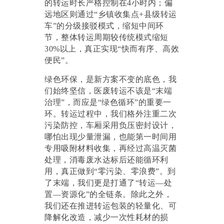
的转运时长严格控制在4小时内；偏
远地区则通过“乡镇收集点+县级转运
车”的分级接驳模式，缩短中间环
节，整体转运周期较传统模式缩短
30%以上，真正实现“快而有序、高效
便民”。
绿色环保，是新方案不变的底色，我
们始终坚信，医废转运不该是
“末端
治理”，而应是“绿色循环”的重要一
环。转运过程中，我们格外注重二次
污染防控，车厢采用负压密封设计，
哪怕出现少量泄漏，也能第一时间用
专用吸附材料收集，再经过高温灭菌
处理，消毒废水达标后还能循环利
用，真正做到“零污染、零浪费”。到
了末端，我们更是打通了“转运—处
置—资源化”的全链条。除此之外，
我们还在推进转运包装的轻量化、可
降解化改造，减少一次性耗材的损