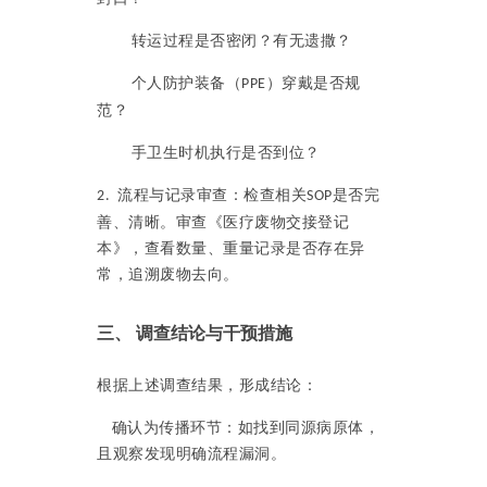
转运过程是否密闭？有无遗撒？
个人防护装备（
）穿戴是否规
PPE
范？
手卫生时机执行是否到位？
流程与记录审查：检查相关
是否完
2.
SOP
善、清晰。审查《医疗废物交接登记
本》，查看数量、重量记录是否存在异
常，追溯废物去向。
三、
调查结论与干预措施
根据上述调查结果，形成结论：
确认为传播环节：如找到同源病原体，
且观察发现明确流程漏洞。