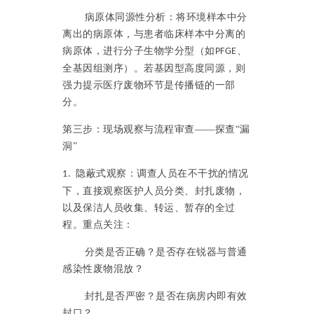
病原体同源性分析：将环境样本中分
离出的病原体，与患者临床样本中分离的
病原体，进行分子生物学分型（如
、
PFGE
全基因组测序）。若基因型高度同源，则
强力提示医疗废物环节是传播链的一部
分。
第三步：现场观察与流程审查
——探查“漏
洞”
隐蔽式观察：调查人员在不干扰的情况
1.
下，直接观察医护人员分类、封扎废物，
以及保洁人员收集、转运、暂存的全过
程。重点关注：
分类是否正确？是否存在锐器与普通
感染性废物混放？
封扎是否严密？是否在病房内即有效
封口？