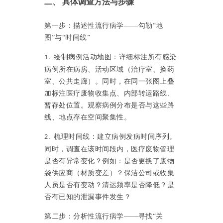
二、
具体调查方法与步骤
第一步：描述性流行病学
——勾勒“地
图”与“时间线”
绘制病例活动地图：详细标注所有感染
1.
病例所在病房、活动区域（治疗室、换药
室、公共走廊）。同时，在同一张图上叠
加标注医疗废物收集点、内部转运路线、
暂存处位置。观察病例分布是否与这些路
线、地点存在空间聚集性。
梳理时间线：建立病例发病时间序列。
2.
同时，调查在该时间段内，医疗废物管理
是否有异常变化？例如：是否更换了废物
袋供应商（材质变差）？保洁公司或收集
人员是否有变动？清运频率是否降低？是
否有已知的泄漏事件发生？
第二步：分析性流行病学
——寻找“关