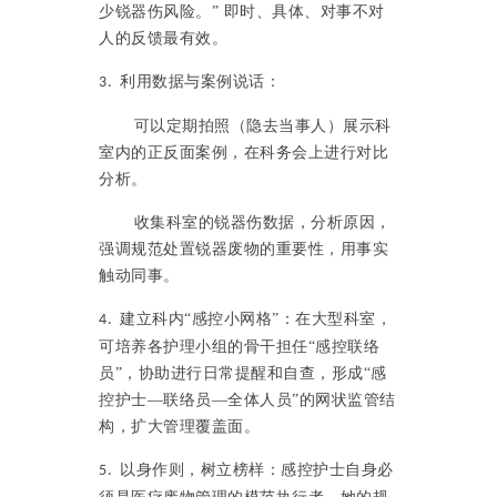
少锐器伤风险。” 即时、具体、对事不对
人的反馈最有效。
利用数据与案例说话：
3.
可以定期拍照（隐去当事人）展示科
室内的正反面案例，在科务会上进行对比
分析。
收集科室的锐器伤数据，分析原因，
强调规范处置锐器废物的重要性，用事实
触动同事。
建立科内“感控小网格”：在大型科室，
4.
可培养各护理小组的骨干担任“感控联络
员”，协助进行日常提醒和自查，形成“感
控护士—联络员—全体人员”的网状监管结
构，扩大管理覆盖面。
以身作则，树立榜样：感控护士自身必
5.