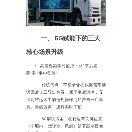
一、
5G
赋能下的三大
核心场景升级
高清视频实时监控：从
事后追
1.
“
溯
到
事中监管
”
“
”
传统痛点：车载录像机数据需车辆
返回后人工导出查看，属于事后追溯，无
法对转运途中的违规操作（如擅自开启车
厢、路线偏离）进行实时干预。
解决方案：在转运车关键位置
5G
（车厢内、驾驶室、尾部）部署高清摄像