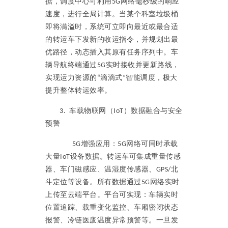
据，调度中心可利用
网络毫秒级的响应
5G
速度，进行全局计算。当某个科室垃圾桶
即将满溢时，系统可立即向最近或最合适
的转运车下发新的收运指令，并规划出最
优路径，动态插入其原有任务序列中。车
辆导航终端通过
实时接收并更新路线，
5G
实现运力资源的
滴滴式
智能调度，极大
“
”
提升整体转运效率。
车载物联网（
）数据融合与安全
3.
IoT
预警
增强应用：
网络可同时承载
5G
5G
大量
设备数据。转运车可集成重量传感
IoT
器、车门磁感应、温湿度传感器、
北
GPS/
斗定位等设备。所有数据通过
网络实时
5G
上传至云端平台。平台可实现：车辆实时
位置追踪、载重变化监控、车厢密闭状态
报警、冷链医废温度异常预警等。一旦发