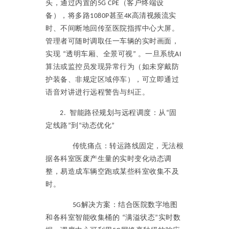
头，通过内置的
（客户终端设
5G CPE
备），将多路
甚至
高清视频流实
1080P
4K
时、不间断地回传至医院指挥中心大屏。
管理者可随时调取任一车辆的实时画面，
实现
透明车厢、全景可视
。一旦系统
“
”
AI
算法或监控员发现异常行为（如未穿戴防
护装备、非规定区域停车），可立即通过
语音对讲进行远程警告与纠正。
智能路径规划与远程调度：从
固
2.
“
定线路
到
动态优化
”
“
”
传统痛点：转运路线固定，无法根
据各科室医废产生量的实时变化动态调
整，易造成车辆空跑或某些科室收集不及
时。
解决方案：结合医院数字地图
5G
和各科室智能收集桶的
满溢状态
实时数
“
”