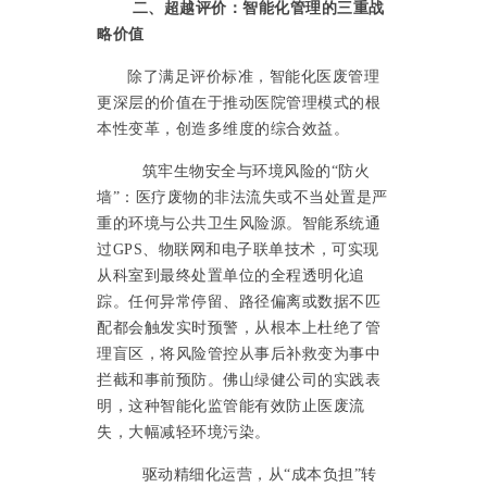
二、超越评价：智能化管理的三重战
略价值
除了满足评价标准，智能化医废管理
更深层的价值在于推动医院管理模式的根
本性变革，创造多维度的综合效益。
筑牢生物安全与环境风险的
“防火
墙”：医疗废物的非法流失或不当处置是严
重的环境与公共卫生风险源。智能系统通
过GPS、物联网和电子联单技术，可实现
从科室到最终处置单位的全程透明化追
踪。任何异常停留、路径偏离或数据不匹
配都会触发实时预警，从根本上杜绝了管
理盲区，将风险管控从事后补救变为事中
拦截和事前预防。佛山绿健公司的实践表
明，这种智能化监管能有效防止医废流
失，大幅减轻环境污染。
驱动精细化运营，从
“成本负担”转