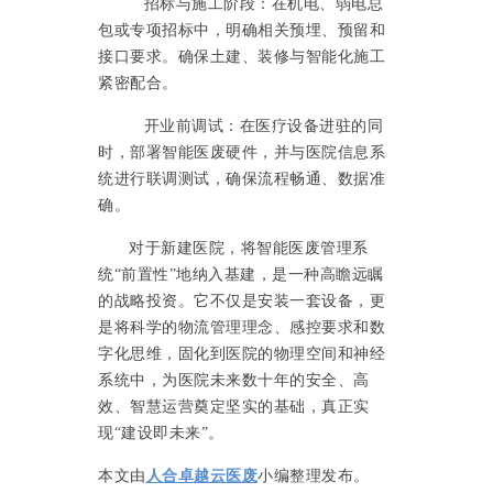
招标与施工阶段：在机电、弱电总
包或专项招标中，明确相关预埋、预留和
接口要求。确保土建、装修与智能化施工
紧密配合。
开业前调试：在医疗设备进驻的同
时，部署智能医废硬件，并与医院信息系
统进行联调测试，确保流程畅通、数据准
确。
对于新建医院，将智能医废管理系
统
“前置性”地纳入基建，是一种高瞻远瞩
的战略投资。它不仅是安装一套设备，更
是将科学的物流管理理念、感控要求和数
字化思维，固化到医院的物理空间和神经
系统中，为医院未来数十年的安全、高
效、智慧运营奠定坚实的基础，真正实
现“建设即未来”。
本文由
人合卓越云医废
小编整理发布。