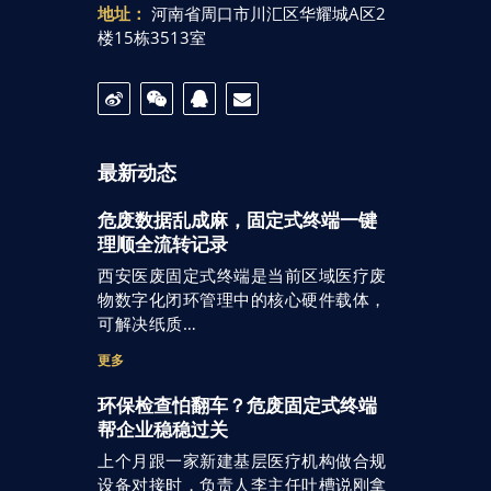
地址：
河南省周口市川汇区华耀城A区2
楼15栋3513室
最新动态
危废数据乱成麻，固定式终端一键
理顺全流转记录
西安医废固定式终端是当前区域医疗废
物数字化闭环管理中的核心硬件载体，
可解决纸质…
更多
环保检查怕翻车？危废固定式终端
帮企业稳稳过关
上个月跟一家新建基层医疗机构做合规
设备对接时，负责人李主任吐槽说刚拿