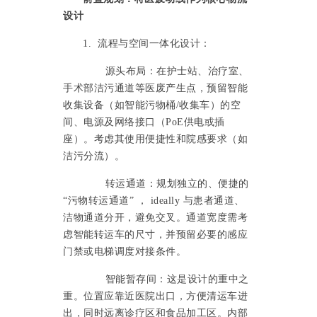
设计
1. 流程与空间一体化设计：
源头布局：在护士站、治疗室、
手术部洁污通道等医废产生点，预留智能
收集设备（如智能污物桶
/收集车）的空
间、电源及网络接口（PoE供电或插
座）。考虑其使用便捷性和院感要求（如
洁污分流）。
转运通道：规划独立的、便捷的
“污物转运通道” ， ideally 与患者通道、
洁物通道分开，避免交叉。通道宽度需考
虑智能转运车的尺寸，并预留必要的感应
门禁或电梯调度对接条件。
智能暂存间：这是设计的重中之
重。位置应靠近医院出口，方便清运车进
出，同时远离诊疗区和食品加工区。内部