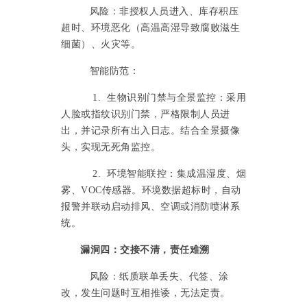
风险：非授权人员进入、库存积压
超时、环境恶化（高温高湿导致腐败滋生
细菌）、火灾等。
智能防范：
1. 生物识别门禁与全景监控：采用
人脸或指纹识别门禁，严格限制人员进
出，并记录所有出入日志。结合全景摄像
头，实现无死角监控。
2. 环境智能联控：集成温湿度、烟
雾、VOC传感器。环境数据超标时，自动
报警并联动启动排风、空调或消防喷淋系
统。
漏洞四：交接不清，责任难溯
风险：纸质联单丢失、代签、涂
改，发生问题时互相推诿，无法定责。