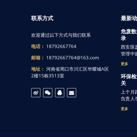
联系方式
最新
危废数
欢迎通过以下方式与我们联系
录
电话：
18792667764
西安医
管理中
邮箱：
18792667764@163.com
更多
地址：
河南省周口市川汇区华耀城A区
2楼15栋3513室
环保检
关
上个月
负责人
更多