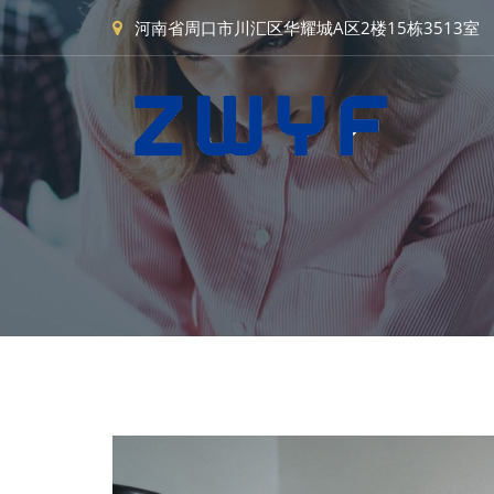
河南省周口市川汇区华耀城A区2楼15栋3513室