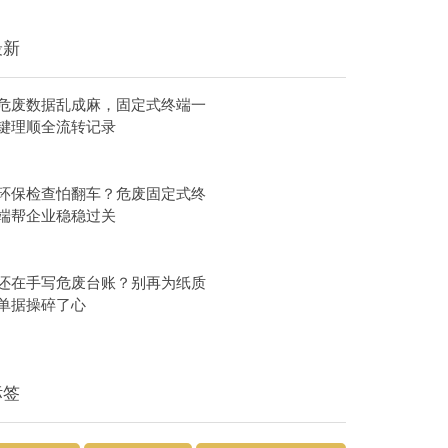
最新
危废数据乱成麻，固定式终端一
键理顺全流转记录
环保检查怕翻车？危废固定式终
端帮企业稳稳过关
还在手写危废台账？别再为纸质
单据操碎了心
标签