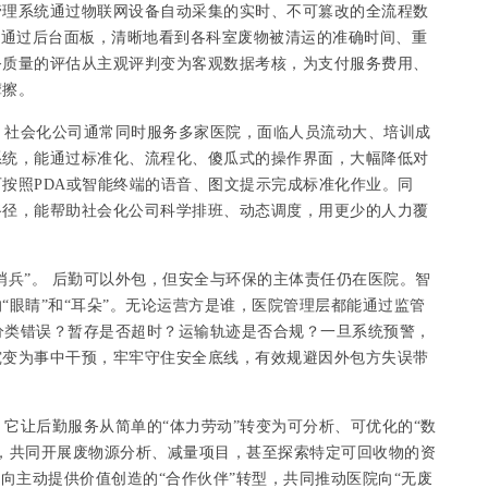
管理系统通过物联网设备自动采集的实时、不可篡改的全流程数
以通过后台面板，清晰地看到各科室废物被清运的准确时间、重
务质量的评估从主观评判变为客观数据考核，为支付服务费用、
摩擦。
。 社会化公司通常同时服务多家医院，面临人员流动大、培训成
系统，能通过标准化、流程化、傻瓜式的操作界面，大幅降低对
按照PDA或智能终端的语音、图文提示完成标准化作业。同
路径，能帮助社会化公司科学排班、动态调度，用更少的人力覆
哨兵”。 后勤可以外包，但安全与环保的主体责任仍在医院。智
“眼睛”和“耳朵”。无论运营方是谁，医院管理层都能通过监管
在分类错误？暂存是否超时？运输轨迹是否合规？一旦系统预警，
究变为事中干预，牢牢守住安全底线，有效规避因外包方失误带
。 它让后勤服务从简单的“体力劳动”转变为可分析、可优化的“数
，共同开展废物源分析、减量项目，甚至探索特定可回收物的资
向主动提供价值创造的“合作伙伴”转型，共同推动医院向“无废