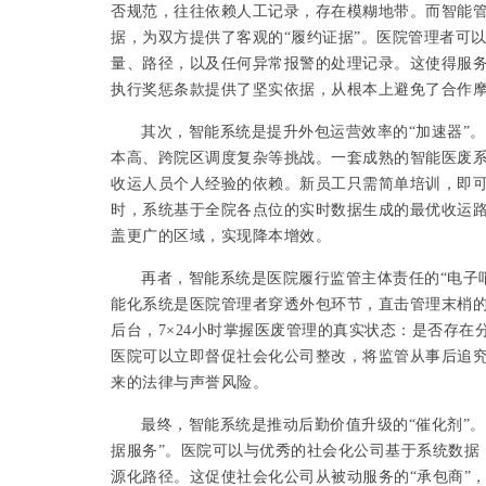
否规范，往往依赖人工记录，存在模糊地带。而智能
据，为双方提供了客观的“履约证据”。医院管理者可
量、路径，以及任何异常报警的处理记录。这使得服
执行奖惩条款提供了坚实依据，从根本上避免了合作
其次，智能系统是提升外包运营效率的
“加速器”
本高、跨院区调度复杂等挑战。一套成熟的智能医废
收运人员个人经验的依赖。新员工只需简单培训，即可
时，系统基于全院各点位的实时数据生成的最优收运
盖更广的区域，实现降本增效。
再者，智能系统是医院履行监管主体责任的
“电子
能化系统是医院管理者穿透外包环节，直击管理末梢的
后台，7×24小时掌握医废管理的真实状态：是否存
医院可以立即督促社会化公司整改，将监管从事后追
来的法律与声誉风险。
最终，智能系统是推动后勤价值升级的
“催化剂”
据服务”。医院可以与优秀的社会化公司基于系统数据
源化路径。这促使社会化公司从被动服务的“承包商”，