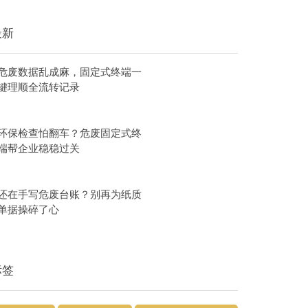
最新
危废数据乱成麻，固定式终端一
键理顺全流转记录
环保检查怕翻车？危废固定式终
端帮企业稳稳过关
还在手写危废台账？别再为纸质
单据操碎了心
标签