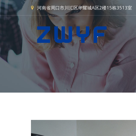
河南省周口市川汇区华耀城A区2楼15栋3513室