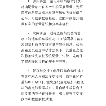
1. 源头科室：量化考核与成本归属：
精确记录每个科室产生的医废重量，为医
院实施科室级成本核算与绩效考核提供了
公平、可信的数据基础。这能有效提升临
床科室的减量意识和分类准确性。
2. 院内转运：过程监控与防丢防篡
改：转运车的车载秤与RFID读写器，能在
装卸货时自动复核重量与箱体信息。如果
某箱医废在途中被非法取下，其重量变化
和标签缺失会被系统记录并告警。这确保
了院内转运过程的安全与完整。
3. 暂存与交接：电子联单自动生成：
在暂存站入库和出库交接时，自动化的称
重与RFID识别，能快速批量完成所有医废
箱的盘点和数据核对，并自动生成符合法
规要求的电子转移联单，极大提升了交接
效率和数据的权威性。