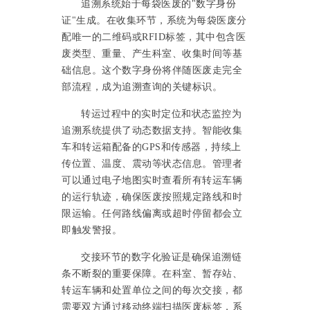
追溯系统始于每袋医废的
"数字身份
证"生成。在收集环节，系统为每袋医废分
配唯一的二维码或RFID标签，其中包含医
废类型、重量、产生科室、收集时间等基
础信息。这个数字身份将伴随医废走完全
部流程，成为追溯查询的关键标识。
转运过程中的实时定位和状态监控为
追溯系统提供了动态数据支持。智能收集
车和转运箱配备的
GPS和传感器，持续上
传位置、温度、震动等状态信息。管理者
可以通过电子地图实时查看所有转运车辆
的运行轨迹，确保医废按照规定路线和时
限运输。任何路线偏离或超时停留都会立
即触发警报。
交接环节的数字化验证是确保追溯链
条不断裂的重要保障。在科室、暂存站、
转运车辆和处置单位之间的每次交接，都
需要双方通过移动终端扫描医废标签，系