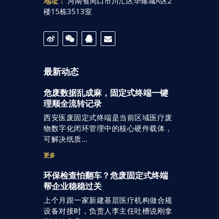
地址：
河南省周口市川汇区华耀城A区2
楼15栋3513室
最新动态
危废数据乱成麻，固定式终端一键
理顺全流转记录
西安医废固定式终端是当前区域医疗废
物数字化闭环管理中的核心硬件载体，
可解决纸质…
更多
环保检查怕翻车？危废固定式终端
帮企业稳稳过关
上个月跟一家新建基层医疗机构做合规
设备对接时，负责人李主任吐槽说刚拿