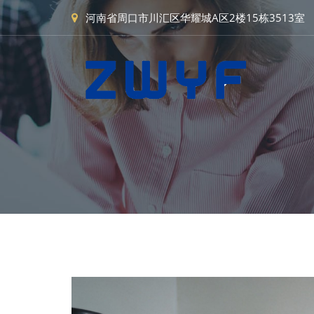
河南省周口市川汇区华耀城A区2楼15栋3513室