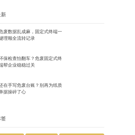
最新
危废数据乱成麻，固定式终端一
键理顺全流转记录
环保检查怕翻车？危废固定式终
端帮企业稳稳过关
还在手写危废台账？别再为纸质
单据操碎了心
标签