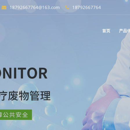
18792667764@163.com
18792667764
首页
产品