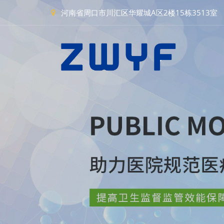
河南省周口市川汇区华耀城A区2楼15栋3513室