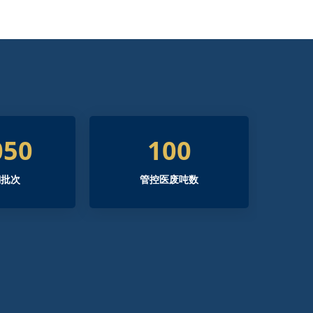
050
100
溯批次
管控医废吨数